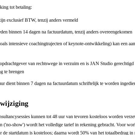
ing tot betaling:
ijn exclusief BTW, tenzij anders vermeld
ieden binnen 14 dagen na factuurdatum, tenzij anders overeengekomen
oals intensieve coachingtrajecten of keynote-ontwikkeling) kan een a
de opdrachtgever van rechtswege in verzuim en is JAN Studio gerechtigd 
ng te brengen
ur dient binnen 7 dagen na factuurdatum schriftelijk te worden ingedi
 wijziging
nsultancysessies kunnen tot 48 uur van tevoren kosteloos worden verzet
nen ('no-show') wordt het volledige tarief in rekening gebracht. Voor wo
r de startdatum is kosteloos; daarna wordt 50% van het totaalbedrag in 