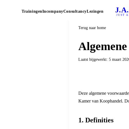
J.A
Trainingen
Incompany
Consultancy
Lezingen
JUST 
Terug naar home
Algemene
Laatst bijgewerkt: 5 maart 202
Deze algemene voorwaarden 
Kamer van Koophandel. Doo
1. Definities