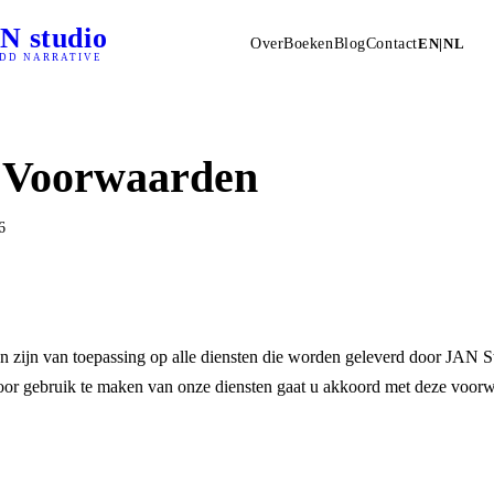
.N
studio
Over
Boeken
Blog
Contact
EN
|
NL
ADD NARRATIVE
 Voorwaarden
6
zijn van toepassing op alle diensten die worden geleverd door JAN St
r gebruik te maken van onze diensten gaat u akkoord met deze voorw