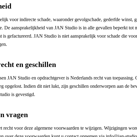
heid
elijk voor indirecte schade, waaronder gevolgschade, gederfde winst, 
ie. De aansprakelijkheid van JAN Studio is in alle gevallen beperkt tot
 is gefactureerd. JAN Studio is niet aansprakelijk voor schade die voort
gen.
recht en geschillen
sen JAN Studio en opdrachtgever is Nederlands recht van toepassing. 
g opgelost. Indien dit niet lukt, zijn geschillen onderworpen aan de be
udio is gevestigd.
en vragen
t recht voor deze algemene voorwaarden te wijzigen. Wijzigingen word
en over deze voorwaarden kunt u contact opnemen via info@jan-studio